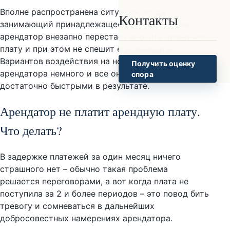
Вполне распространена ситуация, когда
Контакты
занимающий принадлежащее вам помещение
арендатор внезапно перестает вносить арендную
плату и при этом не спешит его покидать.
Вариантов воздействия на недобросовестного
Получить оценку
арендатора немного и все они не являются
спора
достаточно быстрыми в результате.
Арендатор не платит арендную плату.
Что делать?
В задержке платежей за один месяц ничего
страшного нет – обычно такая проблема
решается переговорами, а вот когда плата не
поступила за 2 и более периодов – это повод бить
тревогу и сомневаться в дальнейших
добросовестных намерениях арендатора.