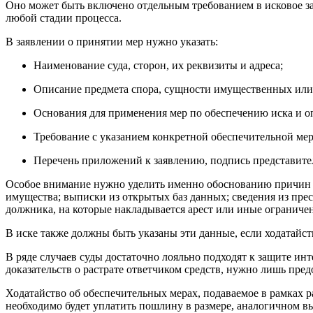
Оно может быть включено отдельным требованием в исковое зая
любой стадии процесса.
В заявлении о принятии мер нужно указать:
Наименование суда, сторон, их реквизиты и адреса;
Описание предмета спора, сущности имущественных ил
Основания для применения мер по обеспечению иска и о
Требование с указанием конкретной обеспечительной ме
Перечень приложений к заявлению, подпись представител
Особое внимание нужно уделить именно обоснованию причин п
имущества; выписки из открытых баз данных; сведения из пре
должника, на которые накладывается арест или иные ограниче
В иске также должны быть указаны эти данные, если ходатайств
В ряде случаев суды достаточно лояльно подходят к защите инт
доказательств о растрате ответчиком средств, нужно лишь пре
Ходатайство об обеспечительных мерах, подаваемое в рамках ра
необходимо будет уплатить пошлину в размере, аналогичном в