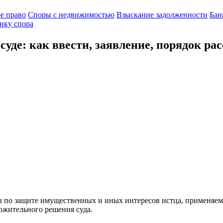
е право
Споры с недвижимостью
Взыскание задолженности
Бан
нку спора
уде: как ввести, заявление, порядок ра
ы по защите имущественных и иных интересов истца, применяем
ожительного решения суда.