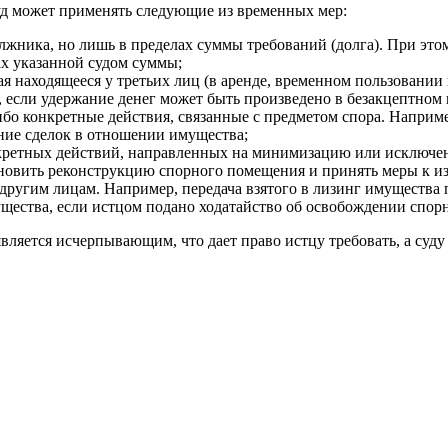
суд может применять следующие из временных мер:
жника, но лишь в пределах суммы требований (долга). При этом 
ах указанной судом суммы;
находящееся у третьих лиц (в аренде, временном пользовании и 
 если удержание денег может быть произведено в безакцептном 
бо конкретные действия, связанные с предметом спора. Наприме
ние сделок в отношении имущества;
кретных действий, направленных на минимизацию или исключе
ановить реконструкцию спорного помещения и принять меры к 
другим лицам. Например, передача взятого в лизинг имущества 
ества, если истцом подано ходатайство об освобождении спорн
ляется исчерпывающим, что дает право истцу требовать, а суд