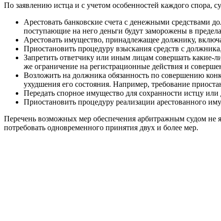
По заявлению истца и с учетом особенностей каждого спора, 
Арестовать банковские счета с денежными средствами дол
поступающие на него деньги будут заморожены в предел
Арестовать имущество, принадлежащее должнику, включая 
Приостановить процедуру взыскания средств с должника,
Запретить ответчику или иным лицам совершать какие-ли
же ограничение на регистрационные действия и соверше
Возложить на должника обязанность по совершению кон
ухудшения его состояния. Например, требование приост
Передать спорное имущество для сохранности истцу или 
Приостановить процедуру реализации арестованного имущ
Перечень возможных мер обеспечения арбитражным судом не яв
потребовать одновременного принятия двух и более мер.