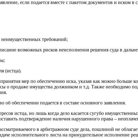
вление, если подается вместе с пакетом документов и иском в с
и неимущественных требований;
писание возможных рисков неисполнения решения суда в дальн
ры;
я (истца).
ринятия мер по обеспечению иска, указав как можно больше ко
ссы о продаже имущества должником и т.д. Также необходимо под
ния.
о об обеспечении подается в составе основного заявления.
ересов истца, но лишь когда дело касается сугубо имущественных
доставить подтверждение наличия нарушенного права – неоплаче
ссматриваемого в арбитражном суде дела, пошлиной не облагаетс
ыдаче исполнительного листа на принудительное исполнение реш